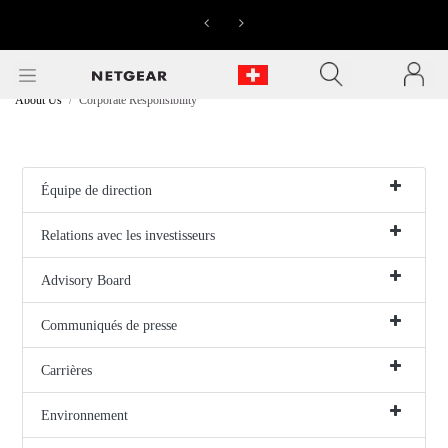
LIVRAISON
Previous
Next
GRATUITE
SUR
TOUTES
About Us
Corporate Responsibility
LES
COMMANDES
Équipe de direction
Relations avec les investisseurs
Advisory Board
Communiqués de presse
Carrières
Environnement