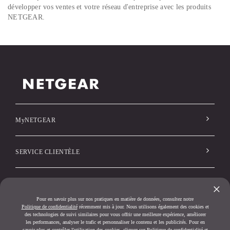
développer vos ventes et votre réseau d'entreprise avec les produits
NETGEAR.
MyNETGEAR
SERVICE CLIENTÈLE
Société
×
Pour en savoir plus sur nos pratiques en matière de données, consultez notre
Politique de confidentialité
récemment mis à jour. Nous utilisons également des cookies et
des technologies de suivi similaires pour vous offrir une meilleure expérience, améliorer
les performances, analyser le trafic et personnaliser le contenu et les publicités. Pour en
savoir plus et contrôler l'utilisation des cookies, cliquez sur
Politique de confidentialité
et