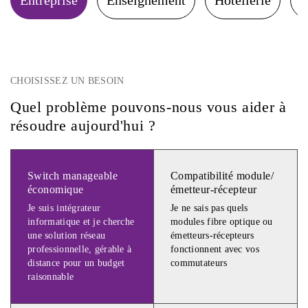
Entreprise
Enseignement
Hôtellerie
B
CHOISISSEZ UN BESOIN
Quel problème pouvons-nous vous aider à
résoudre aujourd'hui ?
Switch manageable
Compatibilité module/
économique
émetteur-récepteur
Je suis intégrateur
Je ne sais pas quels
informatique et je cherche
modules fibre optique ou
une solution réseau
émetteurs-récepteurs
professionnelle, gérable à
fonctionnent avec vos
distance pour un budget
commutateurs
raisonnable