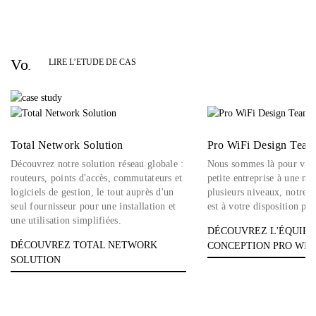
La recette du succès de Hummingbird
Networks
Voici vos solutions :
LIRE L’ETUDE DE CAS
Total Network Solution
Pro WiFi Design Tea
Découvrez notre solution réseau globale :
Nous sommes là pour vous
routeurs, points d'accès, commutateurs et
petite entreprise à une ma
logiciels de gestion, le tout auprès d'un
plusieurs niveaux, notre é
seul fournisseur pour une installation et
est à votre disposition po
une utilisation simplifiées.
DÉCOUVREZ L'ÉQUIPE
DÉCOUVREZ TOTAL NETWORK
CONCEPTION PRO WIF
SOLUTION