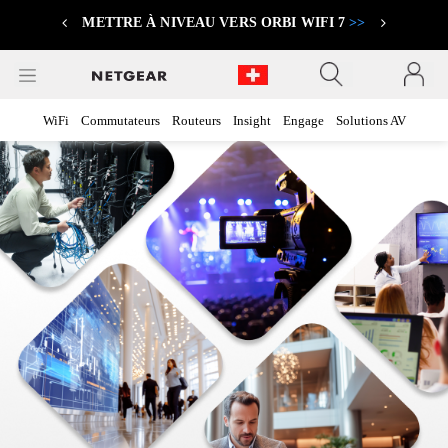
METTRE À NIVEAU VERS ORBI WIFI 7
>>
Previous
Next
WiFi
Commutateurs
Routeurs
Insight
Engage
Solutions AV