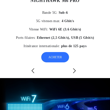
NIGHTHAWK M6 PRO
Bande 5G:
Sub-6
5G vitesses max:
4 Gbit/s
Vitesse WiFi:
WiFi 6E (3.6 Gbit/s)
Ports filaires:
Ethernet (2,5 Gbit/s), USB (5 Gbit/s)
Itinérance internationale:
plus de 125 pays
ACHETER