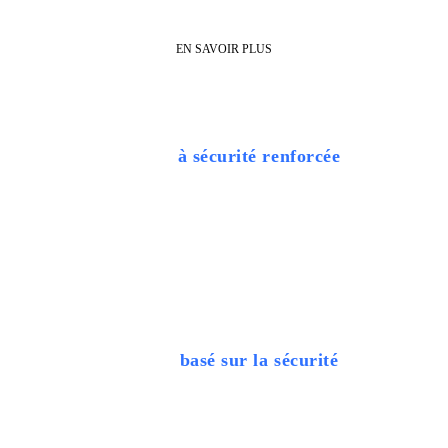
manière de travailler.
EN SAVOIR PLUS
Produits
à sécurité renforcée
Chaque routeur est conçu avec le cryptage le plus avancé, des mises à
jour automatiques du micrologiciel et un pare-feu intégré pour aider à
arrêter les menaces sur votre réseau.
Logiciel
basé sur la sécurité
Un abonnement NETGEAR Armor vous aide à protéger vos données
et vos appareils domestiques, avec des analyses de vulnérabilité
actives pour vous protéger contre les dernières menaces en ligne.