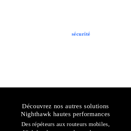
Stratégies de
sécurité
La vie privée est votre droit. Il est de notre responsabilité de le
protéger. Nous ne vendrons jamais vos informations personnelles, et
nous ne cessons jamais de travailler pour vous protéger.
Découvrez nos autres solutions
Nighthawk hautes performances
Des répéteurs aux routeurs mobiles,