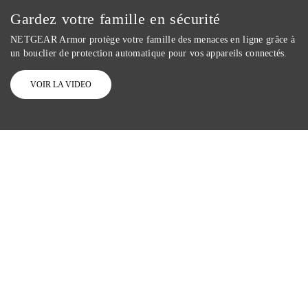
Gardez votre famille en sécurité
NETGEAR Armor protège votre famille des menaces en ligne grâce à
un bouclier de protection automatique pour vos appareils connectés.
VOIR LA VIDEO
Des performances optimales. Connexion
sécurisée
Fondée et basée aux États-Unis depuis 1996, NETGEAR s'engage à
garantir votre sécurité et votre
confidentialité. Elle englobe nos produits, nos logiciels et notre