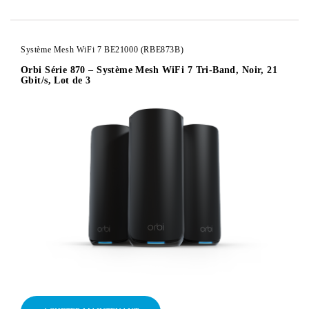
Système Mesh WiFi 7 BE21000 (RBE873B)
Orbi Série 870 – Système Mesh WiFi 7 Tri-Band, Noir, 21
Gbit/s, Lot de 3