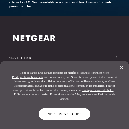
articles ProAV. Non cumulable avec d'autres offres. Limite d'un code
promo par client.
MyNETGEAR
×
Pour en savoir plus sur nos pratiques en matière de données, consultez notre
SERVICE CLIENTÈLE
Politique de confidentialité
récemment mis à jour. Nous utilisons également des cookies et
des technologies de suivi similaires pour vous offrir une meilleure expérience, améliorer
les performances, analyser le trafic et personnaliser le contenu et les publicités. Pour en
savoir plus et contrôler l'utilisation des cookies, cliquez sur
Politique de confidentialité
et
Société
Politique relative aux cookies
. En continuant ce site Web, vous acceptez l'utilisation de
cookies.
NE PLUS AFFICHER