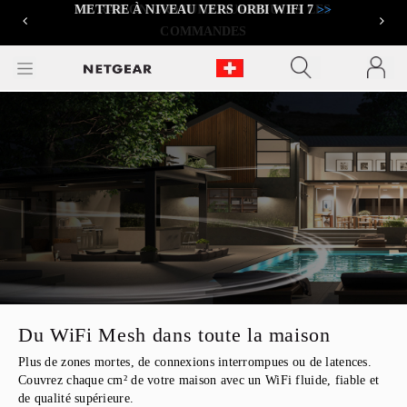
METTRE À NIVEAU VERS ORBI WIFI 7
>>
Previous
Next
Du WiFi Mesh dans toute la maison
Plus de zones mortes, de connexions interrompues ou de latences.
Couvrez chaque cm² de votre maison avec un WiFi fluide, fiable et
de qualité supérieure.