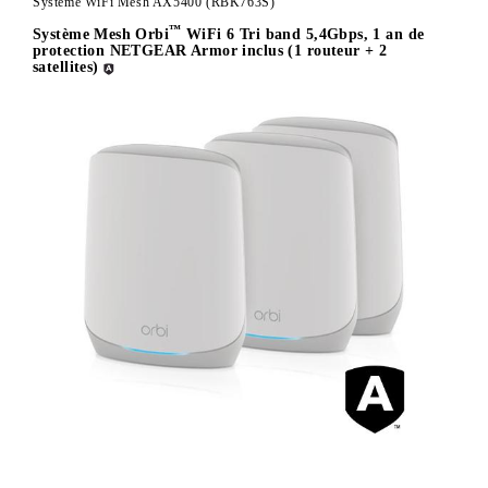
Système WiFi Mesh AX5400 (RBK763S)
™
Système Mesh Orbi
WiFi 6 Tri band 5,4Gbps, 1 an de
protection NETGEAR Armor inclus (1 routeur + 2
satellites)